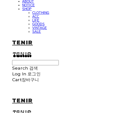
ABOUT
NOTICE
SHOP
CLOTHING
ACC
LIFE
GOODS
VINTAGE
SALE
TENIR
Search
검색
Log In
로그인
Cart
장바구니
TENIR