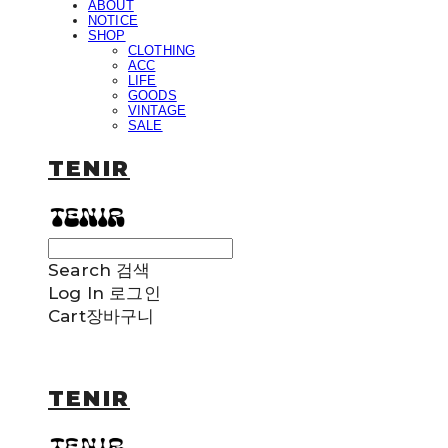
ABOUT
NOTICE
SHOP
CLOTHING
ACC
LIFE
GOODS
VINTAGE
SALE
TENIR
Search
검색
Log In
로그인
Cart
장바구니
TENIR