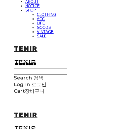
ABOUT
NOTICE
SHOP
CLOTHING
ACC
LIFE
GOODS
VINTAGE
SALE
TENIR
Search
검색
Log In
로그인
Cart
장바구니
TENIR